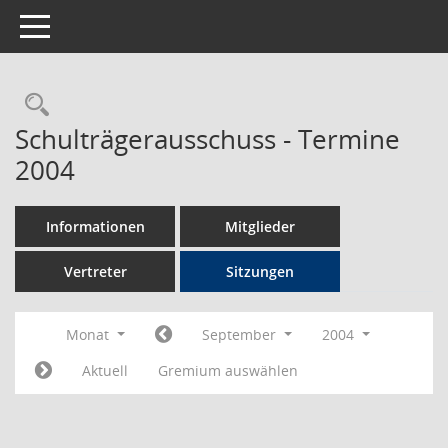
Toggle navigation
Rechercheauswahl
Schulträgerausschuss - Termine
2004
Informationen
Mitglieder
Vertreter
Sitzungen
Monat
September
2004
Aktuell
Gremium auswählen