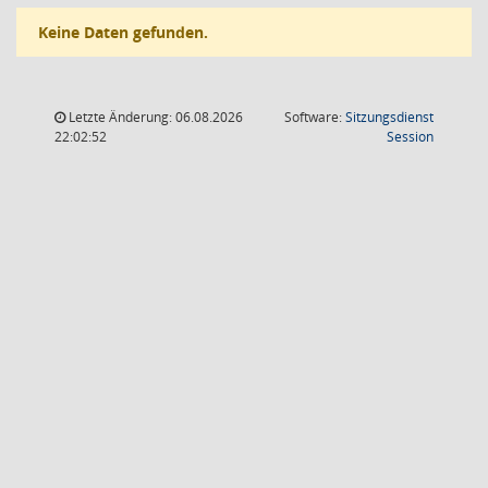
Keine Daten gefunden.
Letzte Änderung: 06.08.2026
Software:
Sitzungsdienst
(Wird in
22:02:52
Session