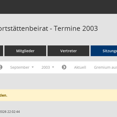
ortstättenbeirat - Termine 2003
Mitglieder
Vertreter
Sitzung
September
2003
Aktuell
Gremium au
den.
2026 22:02:44