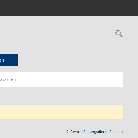
Rec
en
swählen
(Wird in
Software:
Sitzungsdienst
Session