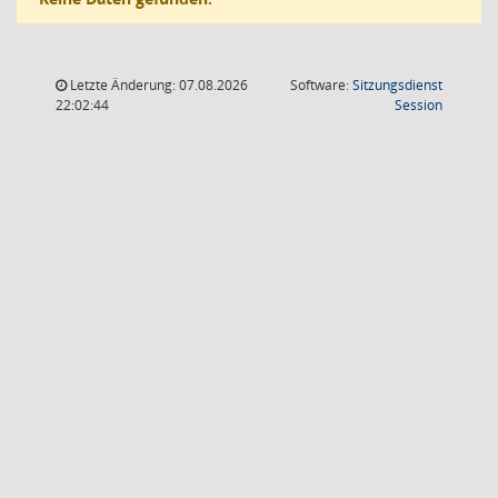
Letzte Änderung: 07.08.2026
Software:
Sitzungsdienst
(Wird in
22:02:44
Session