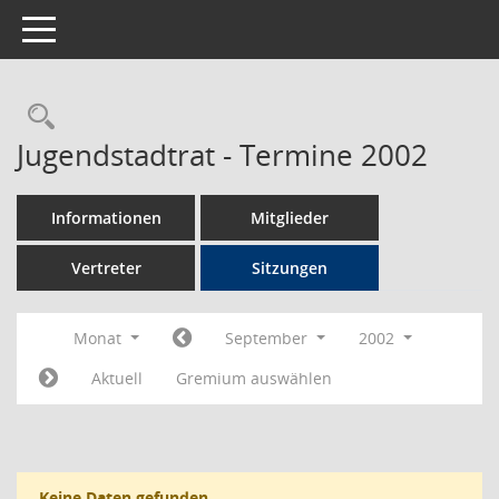
Toggle navigation
Rechercheauswahl
Jugendstadtrat - Termine 2002
Informationen
Mitglieder
Vertreter
Sitzungen
Monat
September
2002
Aktuell
Gremium auswählen
Keine Daten gefunden.