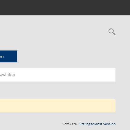
Rec
en
swählen
(Wird in
Software:
Sitzungsdienst
Session