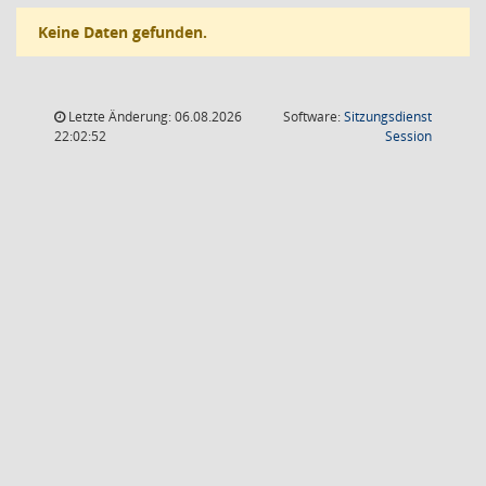
Keine Daten gefunden.
Letzte Änderung: 06.08.2026
Software:
Sitzungsdienst
(Wird in
22:02:52
Session