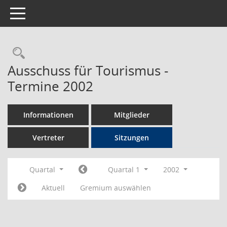
Toggle navigation
Rechercheauswahl
Ausschuss für Tourismus -
Termine 2002
Informationen
Mitglieder
Vertreter
Sitzungen
Quartal
Quartal 1
2002
Aktuell
Gremium auswählen