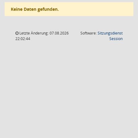
Keine Daten gefunden.
Letzte Änderung: 07.08.2026
Software:
Sitzungsdienst
(Wird in
22:02:44
Session