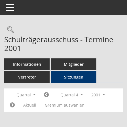
Toggle navigation
Rechercheauswahl
Schulträgerausschuss - Termine
2001
Informationen
Mitglieder
Vertreter
Sitzungen
Quartal
Quartal 4
2001
Aktuell
Gremium auswählen