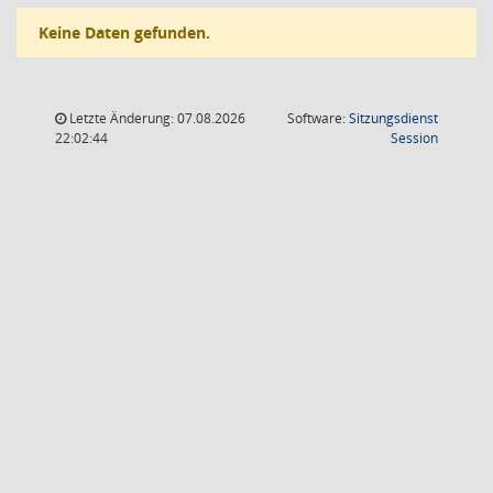
Keine Daten gefunden.
Letzte Änderung: 07.08.2026
Software:
Sitzungsdienst
(Wird in
22:02:44
Session