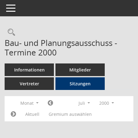
Toggle navigation
Rechercheauswahl
Bau- und Planungsausschuss -
Termine 2000
Informationen
Mitglieder
Vertreter
Sitzungen
Monat
Juli
2000
Aktuell
Gremium auswählen