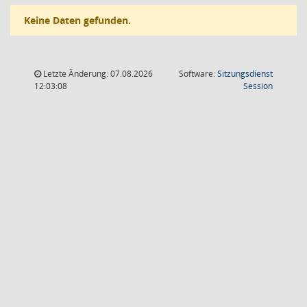
Keine Daten gefunden.
Letzte Änderung: 07.08.2026
Software:
Sitzungsdienst
(Wird in
12:03:08
Session