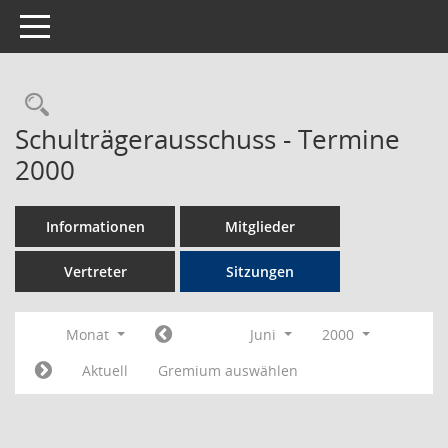
Toggle navigation
Rechercheauswahl
Schulträgerausschuss - Termine
2000
Informationen
Mitglieder
Vertreter
Sitzungen
Monat
Juni
2000
Aktuell
Gremium auswählen