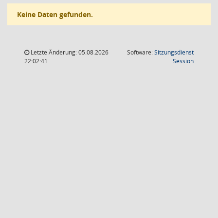
Keine Daten gefunden.
Letzte Änderung: 05.08.2026
Software:
Sitzungsdienst
(Wird in
22:02:41
Session