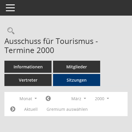
Toggle navigation
Rechercheauswahl
Ausschuss für Tourismus -
Termine 2000
Informationen
Mitglieder
Vertreter
Sitzungen
Monat
März
2000
Aktuell
Gremium auswählen