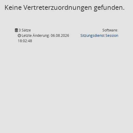
Keine Vertreterzuordnungen gefunden.
3 Sätze
Software:
(Wird in
Letzte Änderung: 06.08.2026
Sitzungsdienst
Session
18:02:48