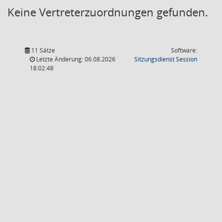
Keine Vertreterzuordnungen gefunden.
11 Sätze
Software:
(Wird in
Letzte Änderung: 06.08.2026
Sitzungsdienst
Session
18:02:48