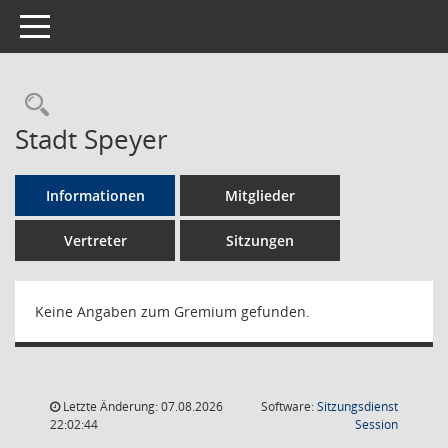
Toggle navigation
Rechercheauswahl
Stadt Speyer
Informationen
Mitglieder
Vertreter
Sitzungen
Keine Angaben zum Gremium gefunden.
Letzte Änderung: 07.08.2026
Software:
Sitzungsdienst
(Wird in
22:02:44
Session