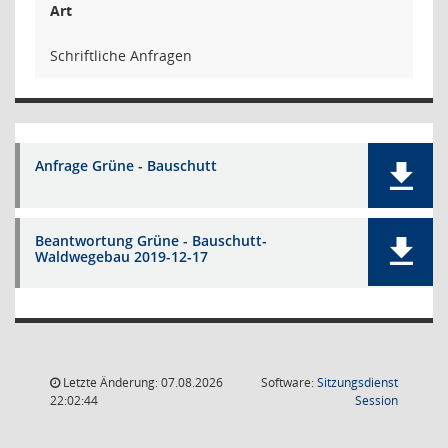
Art
Schriftliche Anfragen
Anfrage Grüne - Bauschutt
Beantwortung Grüne - Bauschutt-
Waldwegebau 2019-12-17
Letzte Änderung: 07.08.2026
Software:
Sitzungsdienst
(Wird in
22:02:44
Session