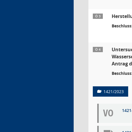
Herstell
Ö 3
Beschluss
Untersuc
Ö 4
Wassersc
Antrag d
Beschluss
1421/2023
VO
1421