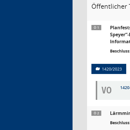
Öffentlicher T
Planfest
Ö 1
Speyer“-
Informa
Beschluss
1420/2023
VO
1420
Lärmmin
Ö 2
Beschluss