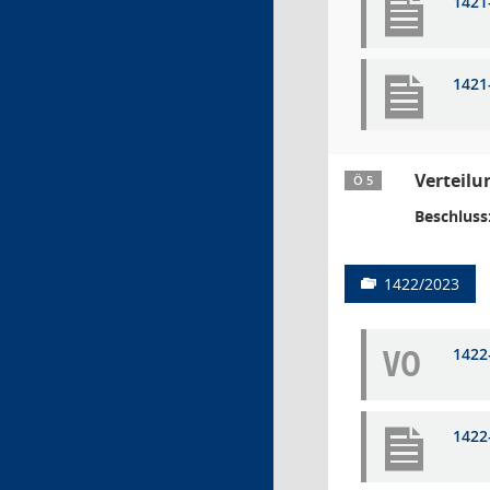
1421
1421
Verteilu
Ö 5
Beschluss
1422/2023
VO
1422
1422