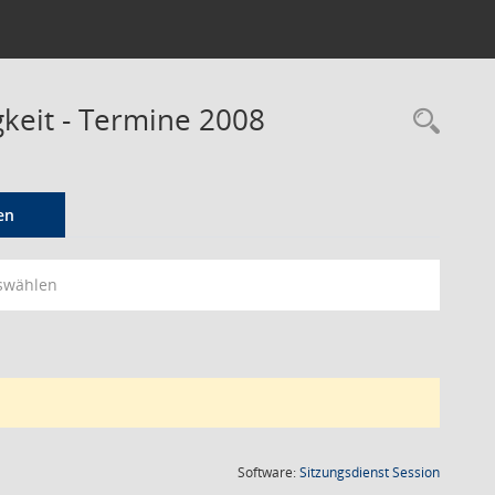
keit - Termine 2008
Rec
en
swählen
(Wird in
Software:
Sitzungsdienst
Session