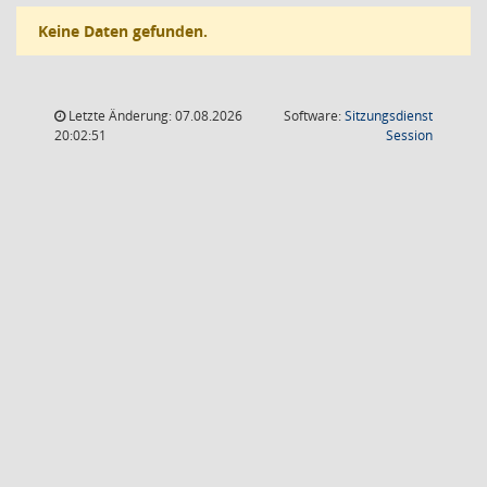
Keine Daten gefunden.
Letzte Änderung: 07.08.2026
Software:
Sitzungsdienst
(Wird in
20:02:51
Session