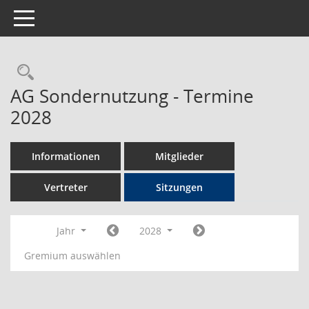
Toggle navigation
Rechercheauswahl
AG Sondernutzung - Termine
2028
Informationen
Mitglieder
Vertreter
Sitzungen
Jahr
2028
Gremium auswählen