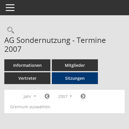
Toggle navigation
Rechercheauswahl
AG Sondernutzung - Termine
2007
Informationen
Mitglieder
Vertreter
Sitzungen
Jahr
2007
Gremium auswählen