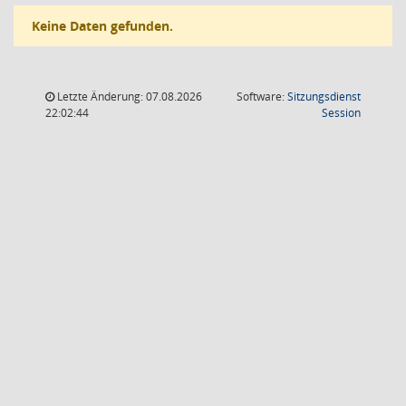
Keine Daten gefunden.
Letzte Änderung: 07.08.2026
Software:
Sitzungsdienst
(Wird in
22:02:44
Session