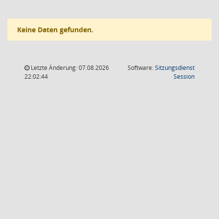
Keine Daten gefunden.
Letzte Änderung: 07.08.2026
Software:
Sitzungsdienst
(Wird in
22:02:44
Session