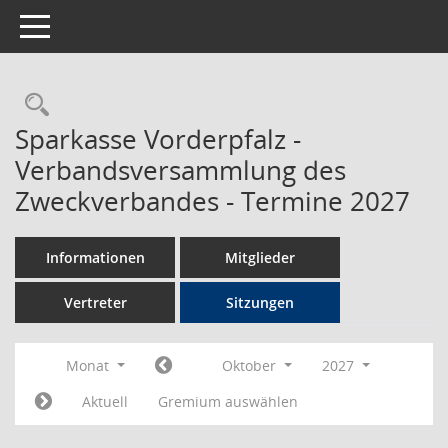
Toggle navigation
Rechercheauswahl
Sparkasse Vorderpfalz -
Verbandsversammlung des
Zweckverbandes - Termine 2027
Informationen
Mitglieder
Vertreter
Sitzungen
Monat
Oktober
2027
Aktuell
Gremium auswählen