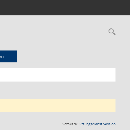
Rec
en
(Wird in
Software:
Sitzungsdienst
Session