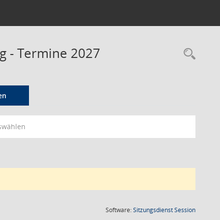
ng - Termine 2027
Rec
en
swählen
(Wird in
Software:
Sitzungsdienst
Session