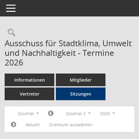
Toggle navigation
Rechercheauswahl
Ausschuss für Stadtklima, Umwelt
und Nachhaltigkeit - Termine
2026
Informationen
Mitglieder
Vertreter
Sitzungen
Quartal
Quartal 2
2026
Aktuell
Gremium auswählen