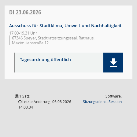
DI
23.06.2026
Ausschuss für Stadtklima, Umwelt und Nachhaltigkeit
17:00-19:31 Uhr
67346 Speyer, Stadtratssitzungssaal, Rathaus,
Maximilianstraße 12
Tagesordnung öffentlich
1 Satz
Software:
(Wird in
Letzte Änderung: 06.08.2026
Sitzungsdienst
Session
14:03:34