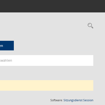
Rec
en
swählen
(Wird in
Software:
Sitzungsdienst
Session