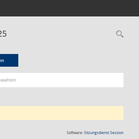
25
Rec
en
swählen
(Wird in
Software:
Sitzungsdienst
Session