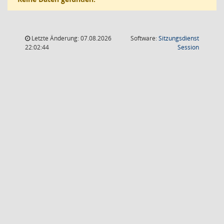
Letzte Änderung: 07.08.2026
Software:
Sitzungsdienst
(Wird in
22:02:44
Session