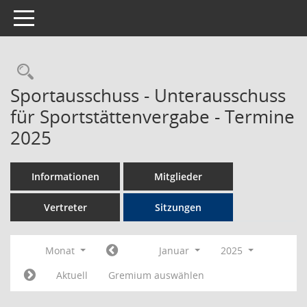
Toggle navigation
Rechercheauswahl
Sportausschuss - Unterausschuss
für Sportstättenvergabe - Termine
2025
Informationen
Mitglieder
Vertreter
Sitzungen
Monat
Januar
2025
Aktuell
Gremium auswählen