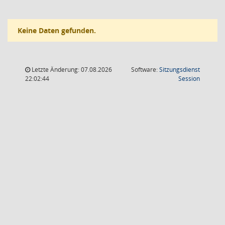
Keine Daten gefunden.
Letzte Änderung: 07.08.2026
Software:
Sitzungsdienst
(Wird in
22:02:44
Session