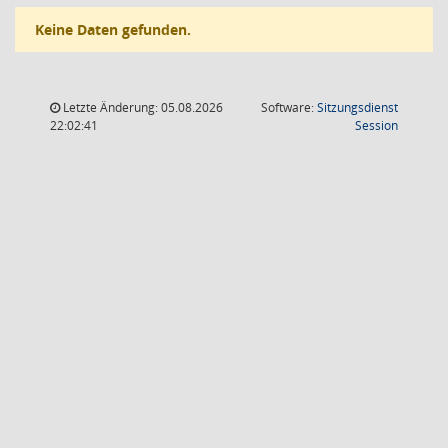
Keine Daten gefunden.
Letzte Änderung: 05.08.2026
Software:
Sitzungsdienst
(Wird in
22:02:41
Session