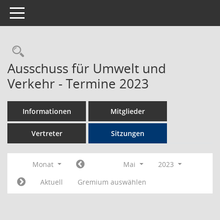
Toggle navigation
Rechercheauswahl
Ausschuss für Umwelt und
Verkehr - Termine 2023
Informationen
Mitglieder
Vertreter
Sitzungen
Monat
Mai
2023
Aktuell
Gremium auswählen