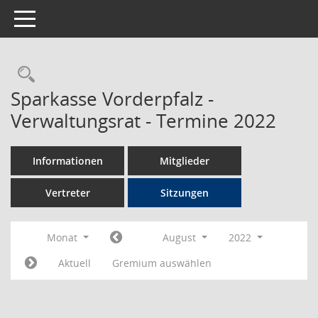
Toggle navigation
Rechercheauswahl
Sparkasse Vorderpfalz -
Verwaltungsrat - Termine 2022
Informationen
Mitglieder
Vertreter
Sitzungen
Monat
August
2022
Aktuell
Gremium auswählen