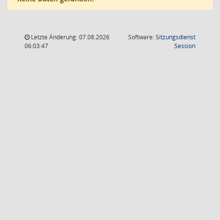
Letzte Änderung: 07.08.2026
Software:
Sitzungsdienst
(Wird in
06:03:47
Session