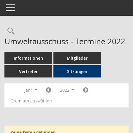
Toggle navigation
Rechercheauswahl
Umweltausschuss - Termine 2022
Informationen
Mitglieder
Vertreter
Sitzungen
Jahr
2022
Gremium auswählen
Keine Daten gefunden.