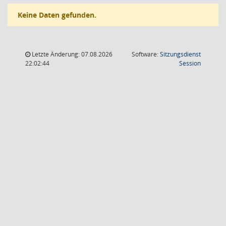
Keine Daten gefunden.
Letzte Änderung: 07.08.2026
Software:
Sitzungsdienst
(Wird in
22:02:44
Session