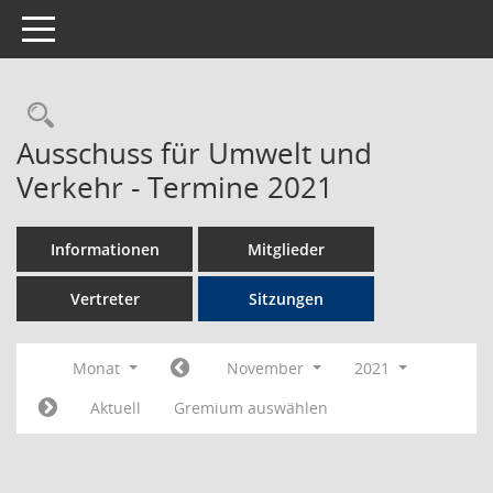
Toggle navigation
Rechercheauswahl
Ausschuss für Umwelt und
Verkehr - Termine 2021
Informationen
Mitglieder
Vertreter
Sitzungen
Monat
November
2021
Aktuell
Gremium auswählen