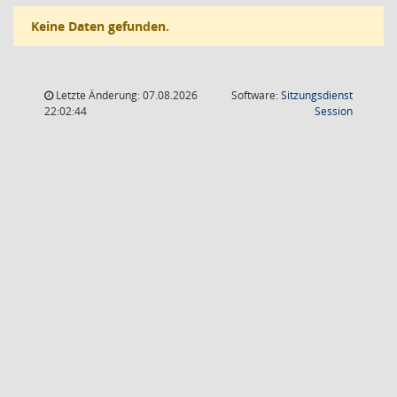
Keine Daten gefunden.
Letzte Änderung: 07.08.2026
Software:
Sitzungsdienst
(Wird in
22:02:44
Session