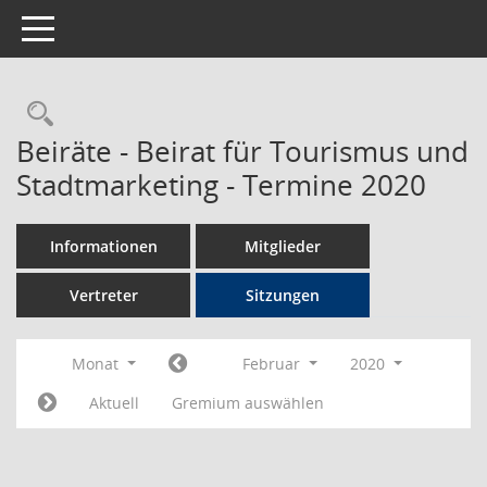
Toggle navigation
Rechercheauswahl
Beiräte - Beirat für Tourismus und
Stadtmarketing - Termine 2020
Informationen
Mitglieder
Vertreter
Sitzungen
Monat
Februar
2020
Aktuell
Gremium auswählen