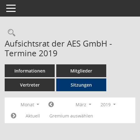
Toggle navigation
Rechercheauswahl
Aufsichtsrat der AES GmbH -
Termine 2019
Informationen
Mitglieder
Vertreter
Sitzungen
Monat
März
2019
Aktuell
Gremium auswählen