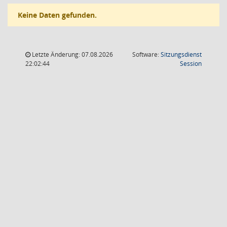
Keine Daten gefunden.
Letzte Änderung: 07.08.2026
Software:
Sitzungsdienst
(Wird in
22:02:44
Session