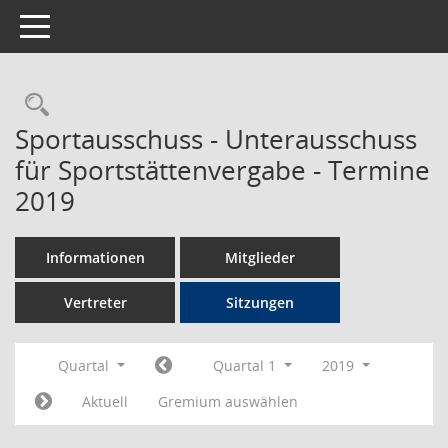
Toggle navigation
Rechercheauswahl
Sportausschuss - Unterausschuss
für Sportstättenvergabe - Termine
2019
Informationen
Mitglieder
Vertreter
Sitzungen
Quartal
Quartal 1
2019
Aktuell
Gremium auswählen