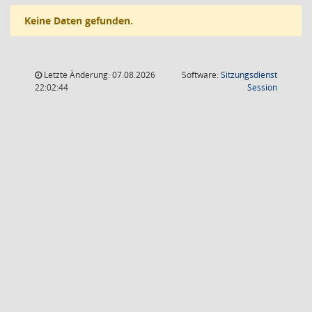
Keine Daten gefunden.
Letzte Änderung: 07.08.2026
Software:
Sitzungsdienst
(Wird in
22:02:44
Session