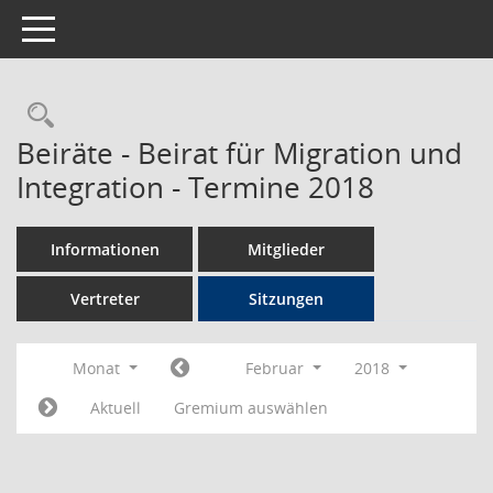
Toggle navigation
Rechercheauswahl
Beiräte - Beirat für Migration und
Integration - Termine 2018
Informationen
Mitglieder
Vertreter
Sitzungen
Monat
Februar
2018
Aktuell
Gremium auswählen