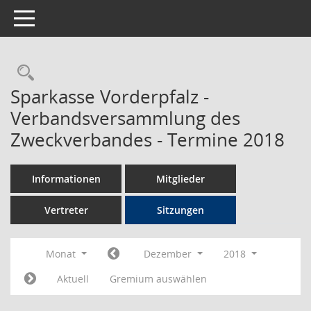
Toggle navigation
Rechercheauswahl
Sparkasse Vorderpfalz -
Verbandsversammlung des
Zweckverbandes - Termine 2018
Informationen
Mitglieder
Vertreter
Sitzungen
Monat
Dezember
2018
Aktuell
Gremium auswählen