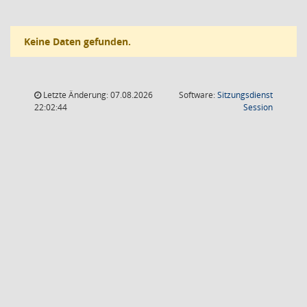
Keine Daten gefunden.
Letzte Änderung: 07.08.2026
Software:
Sitzungsdienst
(Wird in
22:02:44
Session