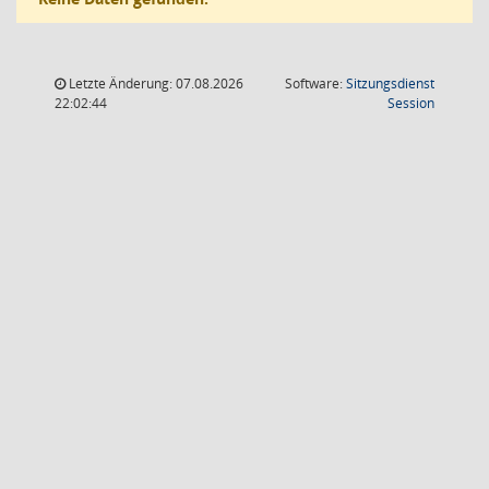
Letzte Änderung: 07.08.2026
Software:
Sitzungsdienst
(Wird in
22:02:44
Session