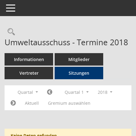
Toggle navigation
Rechercheauswahl
Umweltausschuss - Termine 2018
Informationen
Mitglieder
Vertreter
Sitzungen
Quartal
Quartal 1
2018
Aktuell
Gremium auswählen
Keine Daten gefunden.