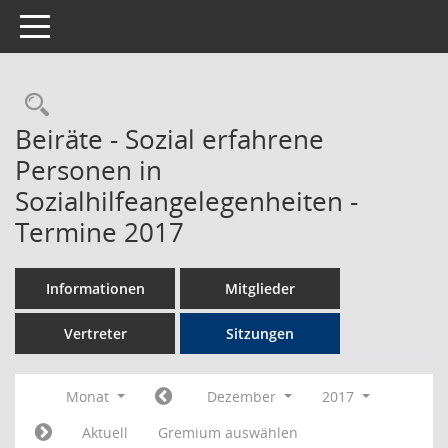
Toggle navigation
Rechercheauswahl
Beiräte - Sozial erfahrene
Personen in
Sozialhilfeangelegenheiten -
Termine 2017
Informationen
Mitglieder
Vertreter
Sitzungen
Monat
Dezember
2017
Aktuell
Gremium auswählen