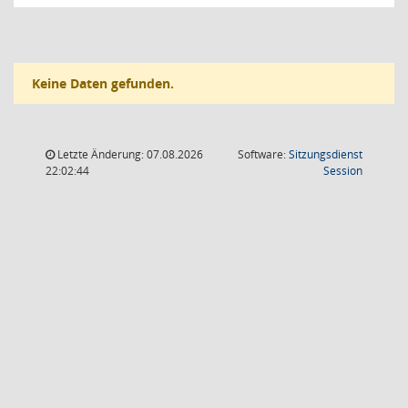
Keine Daten gefunden.
Letzte Änderung: 07.08.2026
Software:
Sitzungsdienst
(Wird in
22:02:44
Session