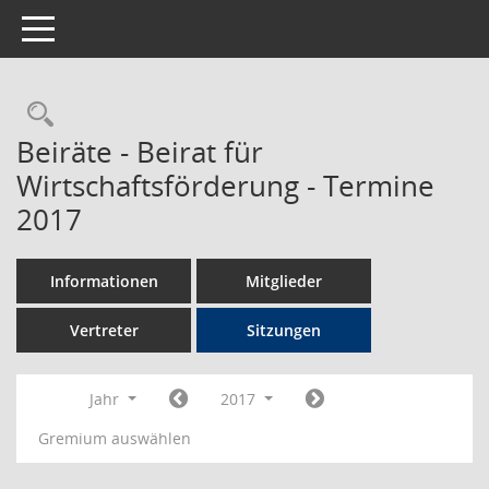
Toggle navigation
Rechercheauswahl
Beiräte - Beirat für
Wirtschaftsförderung - Termine
2017
Informationen
Mitglieder
Vertreter
Sitzungen
Jahr
2017
Gremium auswählen