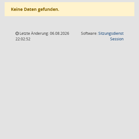
Keine Daten gefunden.
Letzte Änderung: 06.08.2026
Software:
Sitzungsdienst
(Wird in
22:02:52
Session