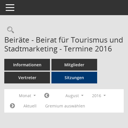
Toggle navigation
Rechercheauswahl
Beiräte - Beirat für Tourismus und
Stadtmarketing - Termine 2016
Informationen
Mitglieder
Vertreter
Sitzungen
Monat
August
2016
Aktuell
Gremium auswählen