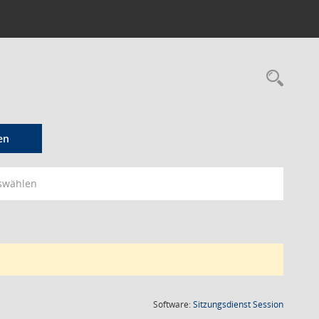
Rec
en
swählen
(Wird in
Software:
Sitzungsdienst
Session