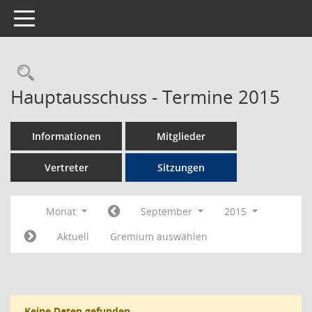
Toggle navigation
Rechercheauswahl
Hauptausschuss - Termine 2015
Informationen
Mitglieder
Vertreter
Sitzungen
Monat
September
2015
Aktuell
Gremium auswählen
Keine Daten gefunden.