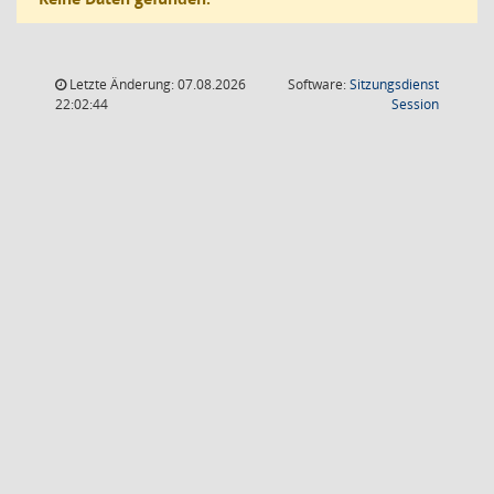
Letzte Änderung: 07.08.2026
Software:
Sitzungsdienst
(Wird in
22:02:44
Session