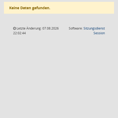
Keine Daten gefunden.
Letzte Änderung: 07.08.2026
Software:
Sitzungsdienst
(Wird in
22:02:44
Session