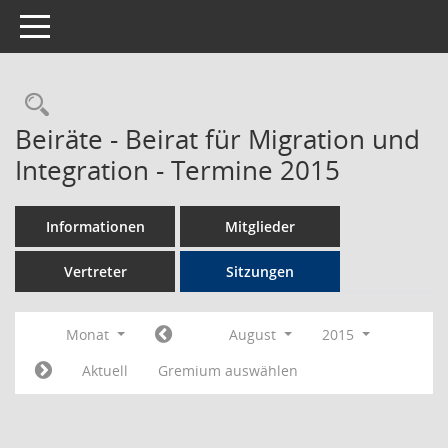
Toggle navigation
Rechercheauswahl
Beiräte - Beirat für Migration und
Integration - Termine 2015
Informationen
Mitglieder
Vertreter
Sitzungen
Monat
August
2015
Aktuell
Gremium auswählen