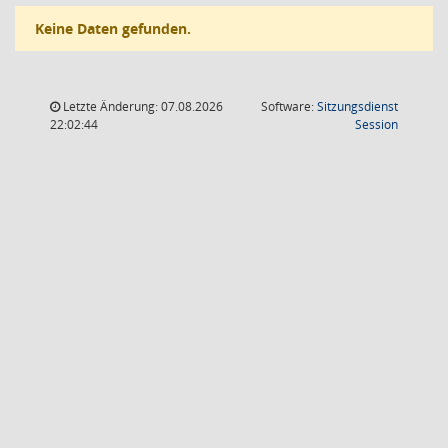
Keine Daten gefunden.
Letzte Änderung: 07.08.2026
Software:
Sitzungsdienst
(Wird in
22:02:44
Session