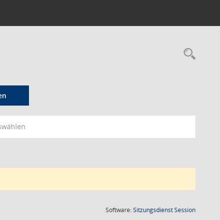
Rec
en
swählen
(Wird in
Software:
Sitzungsdienst
Session