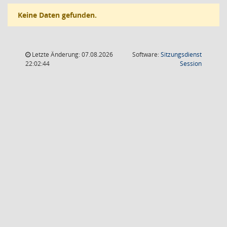
Keine Daten gefunden.
Letzte Änderung: 07.08.2026
Software:
Sitzungsdienst
(Wird in
22:02:44
Session