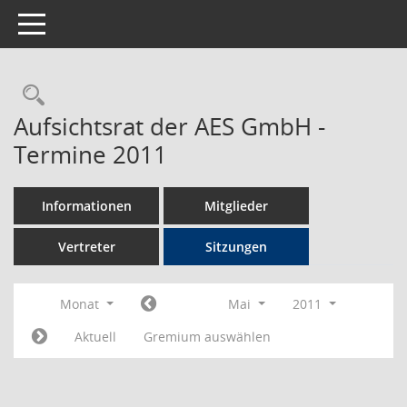
Toggle navigation
Rechercheauswahl
Aufsichtsrat der AES GmbH -
Termine 2011
Informationen
Mitglieder
Vertreter
Sitzungen
Monat
Mai
2011
Aktuell
Gremium auswählen