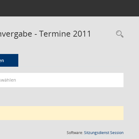
envergabe - Termine 2011
Rec
en
swählen
(Wird in
Software:
Sitzungsdienst
Session