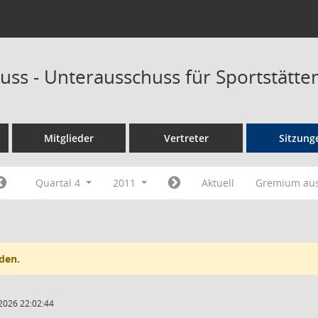
uss - Unterausschuss für Sportstätt
Mitglieder
Vertreter
Sitzung
Quartal 4
2011
Aktuell
Gremium au
den.
2026 22:02:44