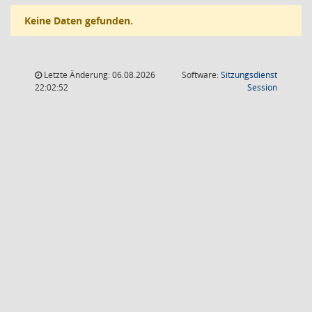
Keine Daten gefunden.
Letzte Änderung: 06.08.2026
Software:
Sitzungsdienst
(Wird in
22:02:52
Session