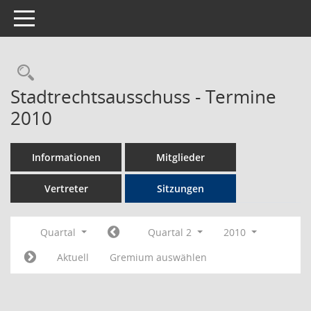
Toggle navigation
Rechercheauswahl
Stadtrechtsausschuss - Termine
2010
Informationen
Mitglieder
Vertreter
Sitzungen
Quartal
Quartal 2
2010
Aktuell
Gremium auswählen