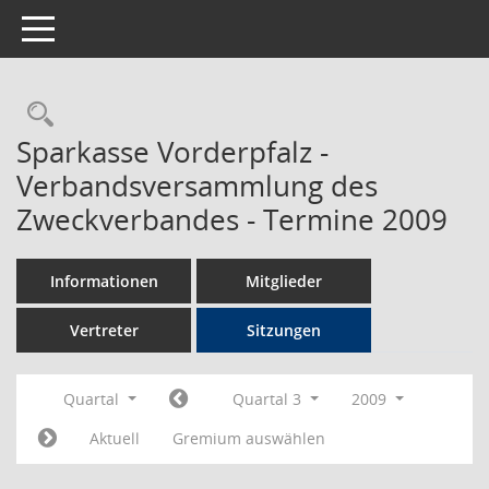
Toggle navigation
Rechercheauswahl
Sparkasse Vorderpfalz -
Verbandsversammlung des
Zweckverbandes - Termine 2009
Informationen
Mitglieder
Vertreter
Sitzungen
Quartal
Quartal 3
2009
Aktuell
Gremium auswählen