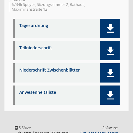
67346 Speyer, Sitzungszimmer 2, Rathaus,
Maximilianstraße 12
Tagesordnung
Teilniederschrift
Niederschrift Zwischenblätter
Anwesenheitsliste
5 Sätze
Software:
(Wird in