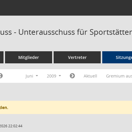
uss - Unterausschuss für Sportstätt
Mitglieder
Vertreter
Sitzung
Juni
2009
Aktuell
Gremium au
den.
2026 22:02:44