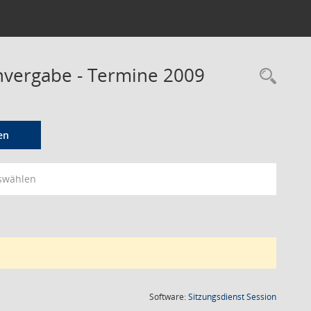
envergabe - Termine 2009
Rec
en
swählen
(Wird in
Software:
Sitzungsdienst
Session