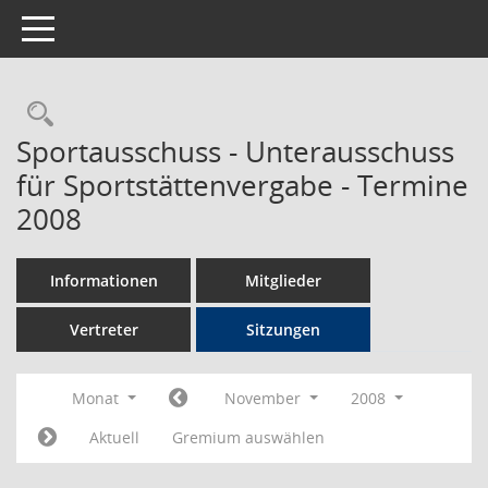
Toggle navigation
Rechercheauswahl
Sportausschuss - Unterausschuss
für Sportstättenvergabe - Termine
2008
Informationen
Mitglieder
Vertreter
Sitzungen
Monat
November
2008
Aktuell
Gremium auswählen