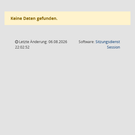
Keine Daten gefunden.
Letzte Änderung: 06.08.2026
Software:
Sitzungsdienst
(Wird in
22:02:52
Session